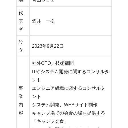
代
表
酒井 一樹
者
設
2023年9月22日
立
社外CTO／技術顧問
ITやシステム開発に関するコンサルタ
ント
事
エンジニア組織に関するコンサルタ
業
ント
内
システム開発、WEBサイト制作
容
キャンプ場での会食の場を提供する
「キャンプ会食」