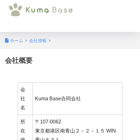
Kuma Base合
同会社
ホーム
会社情報
会社概要
会
社
Kuma Base合同会社
名
所
〒107-0062
在
東京都港区南青山２－２－１５ WIN
地
青山５３１